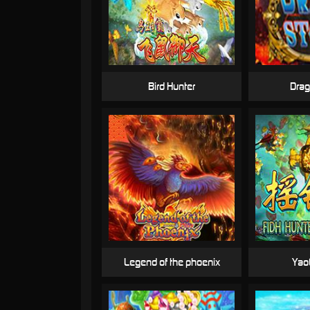
Bird Hunter
Drag
Legend of the phoenix
Yao