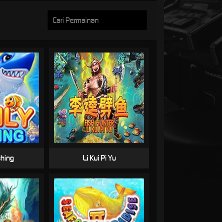
shing
Li Kui Pi Yu