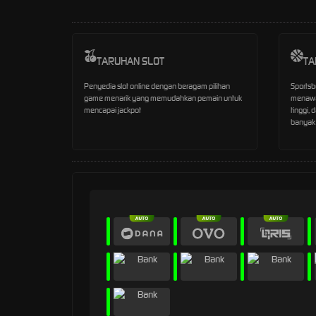
TARUHAN SLOT
TA
Penyedia slot online dengan beragam pilihan
Sportsb
game menarik yang memudahkan pemain untuk
menawar
mencapai jackpot
tinggi,
banyak 