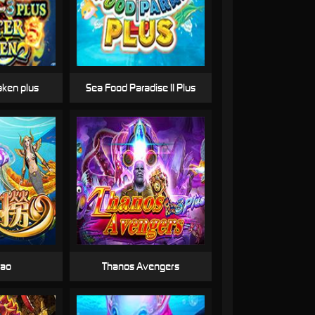
ken plus
Sea Food Paradise II Plus
Lao
Thanos Avengers