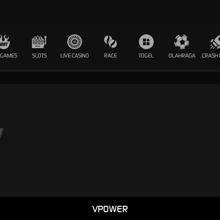
 GAMES
SLOTS
LIVE CASINO
RACE
TOGEL
OLAHRAGA
CRASH
VPOWER