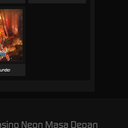
hunder
Kasino Neon Masa Depan