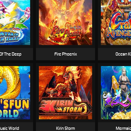
Of The Deep
Fire Phoenix
Ocean K
usic World
Kirin Storm
Mermaid