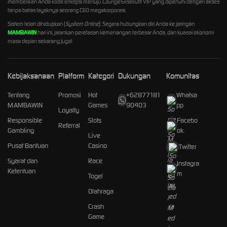
memberikan Anda kode enkripsi menuju
Lounge
Eksekutif VIP yang dipenuhi dengan akses
tanpa batas layaknya seorang CEO megakorporasi.
Sistem telah dihidupkan (
System Online
). Segera hubungkan diri Anda ke jaringan
MAMBAWIN
hari ini, jalankan peretasan kemenangan terbesar Anda, dan kuasai ekonomi
masa depan sekarang juga!
Kebijaksanaan
Platform
Kategori
Dukungan
Komunitas
Tentang
Promosi
Hot
+62877181
Whatsa
MAMBAWIN
Games
90403
pp
Loyalty
Responsible
Slots
Facebo
Referral
Gambling
ok
Live
Pusat Bantuan
Casino
Twitter
Syarat dan
Race
Instagra
Ketentuan
m
Togel
Olahraga
Crash
Game