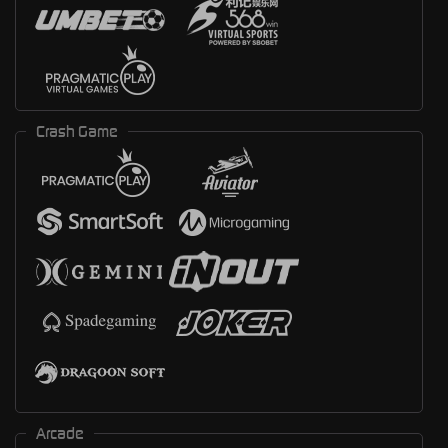
Crash Game
Arcade