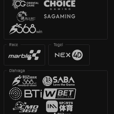
Race
Togel
Olahraga