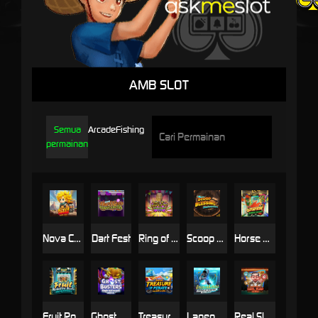
AMB SLOT
Semua
Arcade
Fishing
permainan
Nova Crash : The Legends of Power
Dart Fest
Ring of Hopeful
Scoop Blessing
Horse Racing
Fruit Roulette Slots
Ghost Busters
Treasure of Pirate
Lagend of Shooter
Real Slap