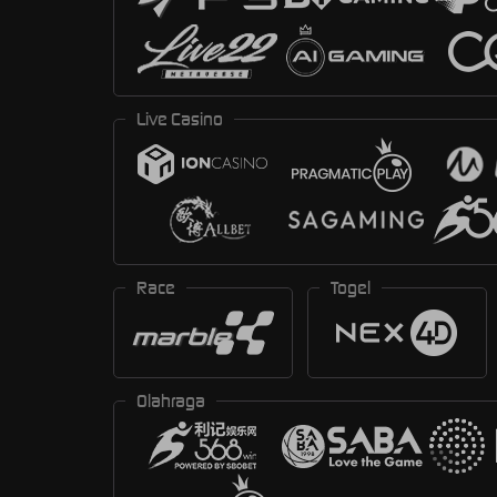
Live Casino
Race
Togel
Olahraga