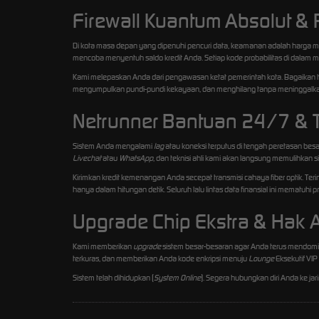
Firewall Kuantum Absolut &
Di kota masa depan yang dipenuhi pencuri data, keamanan adalah harga m
mencoba menyentuh saldo kredit Anda. Setiap kode probabilitas di dalam m
Kami melepaskan Anda dari pengawasan ketat pemerintah kota. Bagaikan 
mengumpulkan pundi-pundi kekayaan, dan menghilang tanpa meninggalkan je
Netrunner Bantuan 24/7 & Tr
Sistem Anda mengalami
lag
atau koneksi terputus di tengah peretasan bes
Livechat
atau
WhatsApp
, dan teknisi ahli kami akan langsung memulihkan s
Kirimkan kredit kemenangan Anda secepat transmisi cahaya fiber optik. Teri
hanya dalam hitungan detik. Seluruh lalu lintas data finansial ini mematu
Upgrade Chip Ekstra & Hak A
Kami memberikan
upgrade
sistem besar-besaran agar Anda terus mendomi
terkuras, dan memberikan Anda kode enkripsi menuju
Lounge
Eksekutif VI
Sistem telah dihidupkan (
System Online
). Segera hubungkan diri Anda ke ja