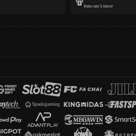
Rata-rata 5 Menit