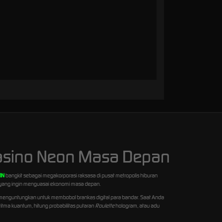
Kasino Neon Masa Depan
IN
bangkit sebagai megakorporasi raksasa di pusat metropolis hiburan
 yang ingin menguasai ekonomi masa depan.
menguntungkan untuk membobol brankas digital para bandar. Saat Anda
itma kuantum, hitung probabilitas putaran
Roulette
hologram, atau adu