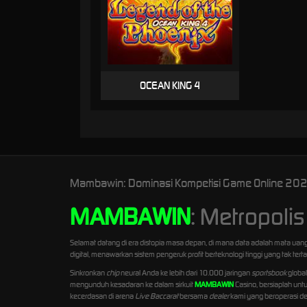
OCEAN KING 4
Mambawin: Dominasi Kompetisi Game Online 2026
MAMBAWIN
: Metropol
Selamat datang di era distopia masa depan, di mana data adalah mata uan
digital, menawarkan sistem pengeruk profit berteknologi tinggi yang tak te
Sinkronkan
chip
neural Anda ke lebih dari 10.000 jaringan
sportsbook
global
mengunduh kesadaran ke dalam sirkuit
MAMBAWIN
Casino, bersiaplah untuk
kecerdasan di arena
Live Baccarat
bersama
dealer
kami yang beroperasi den