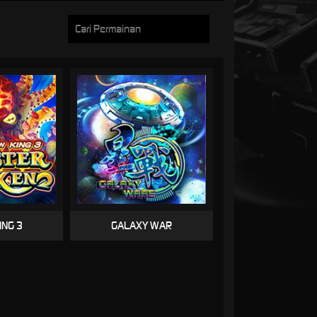
ING 3
GALAXY WAR