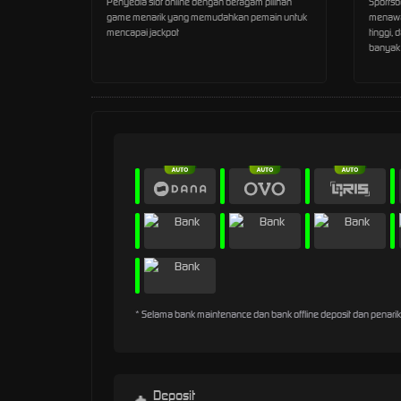
Penyedia slot online dengan beragam pilihan
Sportsb
game menarik yang memudahkan pemain untuk
menawar
mencapai jackpot
tinggi,
banyak 
* Selama bank maintenance dan bank offline deposit dan penarik
Deposit