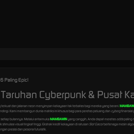
 Paling Epic!
is Taruhan Cyberpunk & Pusat 
g terkuat dan jalanan neon menyimpan kekayaan tak terbatas bagi mereka yang berani.
MAMBAW
rtandingi. Kami membangun dunia matriks ini khusus bagi para peretas peluang dan
cyborg
finansial
 setiap bulannya. Melalui antarmuka
MAMBAWIN
yang canggih, Anda dapat meretas
odds
paling 
 stimulasi visual tingkat tinggi. Ekstrak kredit kekayaan di ratusan
Slot Gacor
bertenaga mesin algor
gan presisi dan pesona futuristik.